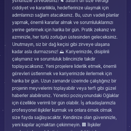
yönünüzle zirvedesiniz! 🐐 Satürn'ün size verdiği
ciddiyet ve kararlılıkla, hedeflerinize ulaşmak için
adımlarınızı sağlam atacaksınız. Bu, uzun vadeli planlar
yapmak, önemli kararlar almak ve sorumluluklarınızı
yerine getirmek için harika bir gün. Pratik zekanız ve
azminizle, her türlü zorluğun üstesinden geleceksiniz.
Unutmayın, siz bir dağ keçisi gibi zirveye ulaşana
kadar asla durmazsınız! ⛰️ Kariyerinizde, disiplinli
çalışmanız ve sorumluluk bilincinizle takdir
toplayacaksınız. Yeni projelere liderlik etmek, önemli
görevleri üstlenmek ve kariyerinizde ilerlemek için
harika bir gün. Uzun zamandır üzerinde çalıştığınız bir
projenin meyvelerini toplayabilir veya terfi gibi güzel
haberler alabilirsiniz. Yönetici pozisyonundaki Oğlaklar
için özellikle verimli bir gün olabilir. İş arkadaşlarınızla
profesyonel ilişkiler kurmak ve onlara örnek olmak
size fayda sağlayacaktır. Kendinize olan güveninizle,
yeni kapılar açmaktan çekinmeyin. 🏢 İlişkiler