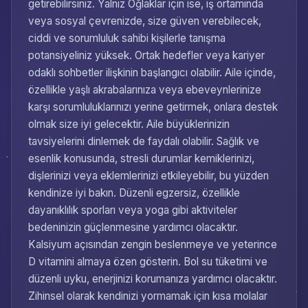
getirebilirsiniz. Yalnız Oğlaklar için ise, iş ortamında
veya sosyal çevrenizde, size güven verebilecek,
ciddi ve sorumluluk sahibi kişilerle tanışma
potansiyeliniz yüksek. Ortak hedefler veya kariyer
odaklı sohbetler ilişkinin başlangıcı olabilir. Aile içinde,
özellikle yaşlı akrabalarınıza veya ebeveynlerinize
karşı sorumluluklarınızı yerine getirmek, onlara destek
olmak size iyi gelecektir. Aile büyüklerinizin
tavsiyelerini dinlemek de faydalı olabilir. Sağlık ve
esenlik konusunda, stresli durumlar kemiklerinizi,
dişlerinizi veya eklemlerinizi etkileyebilir, bu yüzden
kendinize iyi bakın. Düzenli egzersiz, özellikle
dayanıklılık sporları veya yoga gibi aktiviteler
bedeninizin güçlenmesine yardımcı olacaktır.
Kalsiyum açısından zengin beslenmeye ve yeterince
D vitamini almaya özen gösterin. Bol su tüketimi ve
düzenli uyku, enerjinizi korumanıza yardımcı olacaktır.
Zihinsel olarak kendinizi yormamak için kısa molalar