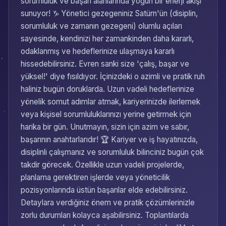
sorumluluk ve başarı alanlarında yoğun bir enerji akışı
sunuyor! ♑ Yönetici gezegeniniz Satürn'ün (disiplin,
sorumluluk ve zamanın gezegeni) olumlu açıları
sayesinde, kendinizi her zamankinden daha kararlı,
odaklanmış ve hedeflerinize ulaşmaya kararlı
hissedebilirsiniz. Evren sanki size 'çalış, başar ve
yüksel!' diye fısıldıyor. İçinizdeki o azimli ve pratik ruh
haliniz bugün doruklarda. Uzun vadeli hedeflerinize
yönelik somut adımlar atmak, kariyerinizde ilerlemek
veya kişisel sorumluluklarınızı yerine getirmek için
harika bir gün. Unutmayın, sizin için azim ve sabır,
başarının anahtarlarıdır! 🏆 Kariyer ve iş hayatınızda,
disiplinli çalışmanız ve sorumluluk bilinciniz bugün çok
takdir görecek. Özellikle uzun vadeli projelerde,
planlama gerektiren işlerde veya yöneticilik
pozisyonlarında üstün başarılar elde edebilirsiniz.
Detaylara verdiğiniz önem ve pratik çözümlerinizle
zorlu durumları kolayca aşabilirsiniz. Toplantılarda