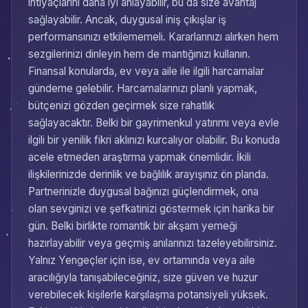
ihtiyaçlarını daha iyi anlayabilir, bu da size avantaj
sağlayabilir. Ancak, duygusal iniş çıkışlar iş
performansınızı etkilememeli. Kararlarınızı alırken hem
sezgilerinizi dinleyin hem de mantığınızı kullanın.
Finansal konularda, ev veya aile ile ilgili harcamalar
gündeme gelebilir. Harcamalarınızı planlı yapmak,
bütçenizi gözden geçirmek size rahatlık
sağlayacaktır. Belki bir gayrimenkul yatırımı veya evle
ilgili bir yenilik fikri aklınızı kurcalıyor olabilir. Bu konuda
acele etmeden araştırma yapmak önemlidir. İkili
ilişkilerinizde derinlik ve bağlılık arayışınız ön planda.
Partnerinizle duygusal bağınızı güçlendirmek, ona
olan sevginizi ve şefkatinizi göstermek için harika bir
gün. Belki birlikte romantik bir akşam yemeği
hazırlayabilir veya geçmiş anılarınızı tazeleyebilirsiniz.
Yalnız Yengeçler için ise, ev ortamında veya aile
aracılığıyla tanışabileceğiniz, size güven ve huzur
verebilecek kişilerle karşılaşma potansiyeli yüksek.