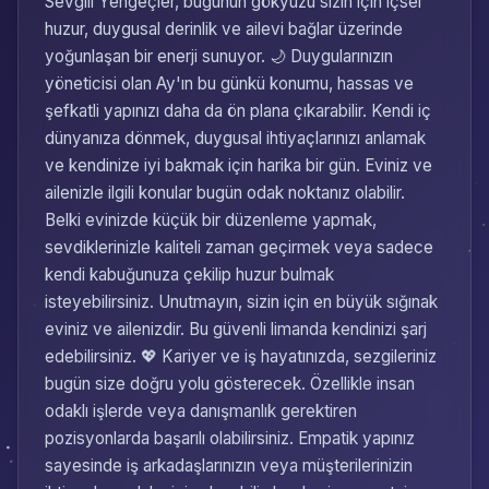
Sevgili Yengeçler, bugünün gökyüzü sizin için içsel
huzur, duygusal derinlik ve ailevi bağlar üzerinde
yoğunlaşan bir enerji sunuyor. 🌙 Duygularınızın
yöneticisi olan Ay'ın bu günkü konumu, hassas ve
şefkatli yapınızı daha da ön plana çıkarabilir. Kendi iç
dünyanıza dönmek, duygusal ihtiyaçlarınızı anlamak
ve kendinize iyi bakmak için harika bir gün. Eviniz ve
ailenizle ilgili konular bugün odak noktanız olabilir.
Belki evinizde küçük bir düzenleme yapmak,
sevdiklerinizle kaliteli zaman geçirmek veya sadece
kendi kabuğunuza çekilip huzur bulmak
isteyebilirsiniz. Unutmayın, sizin için en büyük sığınak
eviniz ve ailenizdir. Bu güvenli limanda kendinizi şarj
edebilirsiniz. 💖 Kariyer ve iş hayatınızda, sezgileriniz
bugün size doğru yolu gösterecek. Özellikle insan
odaklı işlerde veya danışmanlık gerektiren
pozisyonlarda başarılı olabilirsiniz. Empatik yapınız
sayesinde iş arkadaşlarınızın veya müşterilerinizin