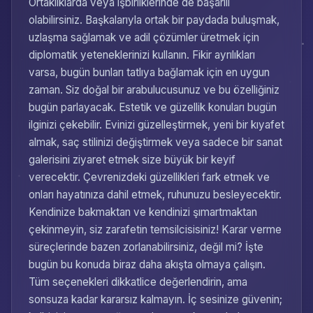
Ortaklıklarda veya işbirliklerinde de başarılı
olabilirsiniz. Başkalarıyla ortak bir paydada buluşmak,
uzlaşma sağlamak ve adil çözümler üretmek için
diplomatik yeteneklerinizi kullanın. Fikir ayrılıkları
varsa, bugün bunları tatlıya bağlamak için en uygun
zaman. Siz doğal bir arabulucusunuz ve bu özelliğiniz
bugün parlayacak. Estetik ve güzellik konuları bugün
ilginizi çekebilir. Evinizi güzelleştirmek, yeni bir kıyafet
almak, saç stilinizi değiştirmek veya sadece bir sanat
galerisini ziyaret etmek size büyük bir keyif
verecektir. Çevrenizdeki güzellikleri fark etmek ve
onları hayatınıza dahil etmek, ruhunuzu besleyecektir.
Kendinize bakmaktan ve kendinizi şımartmaktan
çekinmeyin, siz zarafetin temsilcisisiniz! Karar verme
süreçlerinde bazen zorlanabilirsiniz, değil mi? İşte
bugün bu konuda biraz daha akışta olmaya çalışın.
Tüm seçenekleri dikkatlice değerlendirin, ama
sonsuza kadar kararsız kalmayın. İç sesinize güvenin;