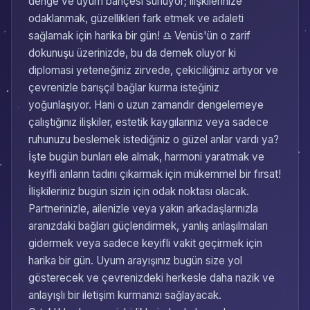
denge ve uyum bahçesi sunuyor; ilişkilerinize
odaklanmak, güzellikleri fark etmek ve adaleti
sağlamak için harika bir gün! ♎ Venüs'ün o zarif
dokunuşu üzerinizde, bu da demek oluyor ki
diplomasi yeteneğiniz zirvede, çekiciliğiniz artıyor ve
çevrenizle barışçıl bağlar kurma isteğiniz
yoğunlaşıyor. Hani o uzun zamandır dengelemeye
çalıştığınız ilişkiler, estetik kaygılarınız veya sadece
ruhunuzu beslemek istediğiniz o güzel anlar vardı ya?
İşte bugün bunları ele almak, harmoni yaratmak ve
keyifli anların tadını çıkarmak için mükemmel bir fırsat!
İlişkileriniz bugün sizin için odak noktası olacak.
Partnerinizle, ailenizle veya yakın arkadaşlarınızla
aranızdaki bağları güçlendirmek, yanlış anlaşılmaları
gidermek veya sadece keyifli vakit geçirmek için
harika bir gün. Uyum arayışınız bugün size yol
gösterecek ve çevrenizdeki herkesle daha nazik ve
anlayışlı bir iletişim kurmanızı sağlayacak.