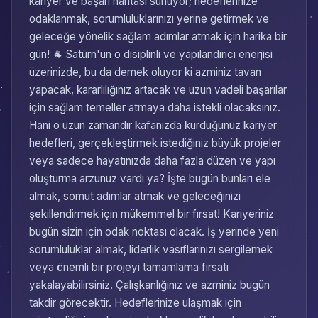
kariyer ve başarı haritası sunuyor; hedeflerinize
odaklanmak, sorumluluklarınızı yerine getirmek ve
geleceğe yönelik sağlam adımlar atmak için harika bir
gün! 🐐 Satürn'ün o disiplinli ve yapılandırıcı enerjisi
üzerinizde, bu da demek oluyor ki azminiz tavan
yapacak, kararlılığınız artacak ve uzun vadeli başarılar
için sağlam temeller atmaya daha istekli olacaksınız.
Hani o uzun zamandır kafanızda kurduğunuz kariyer
hedefleri, gerçekleştirmek istediğiniz büyük projeler
veya sadece hayatınızda daha fazla düzen ve yapı
oluşturma arzunuz vardı ya? İşte bugün bunları ele
almak, somut adımlar atmak ve geleceğinizi
şekillendirmek için mükemmel bir fırsat! Kariyeriniz
bugün sizin için odak noktası olacak. İş yerinde yeni
sorumluluklar almak, liderlik vasıflarınızı sergilemek
veya önemli bir projeyi tamamlama fırsatı
yakalayabilirsiniz. Çalışkanlığınız ve azminiz bugün
takdir görecektir. Hedeflerinize ulaşmak için