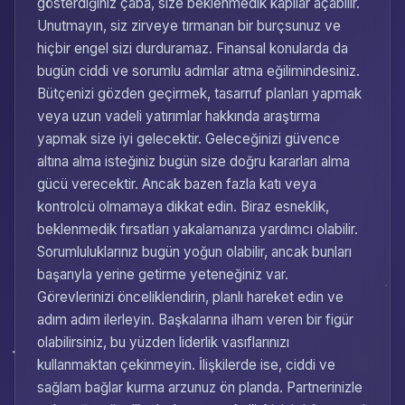
gösterdiğiniz çaba, size beklenmedik kapılar açabilir.
Unutmayın, siz zirveye tırmanan bir burçsunuz ve
hiçbir engel sizi durduramaz. Finansal konularda da
bugün ciddi ve sorumlu adımlar atma eğilimindesiniz.
Bütçenizi gözden geçirmek, tasarruf planları yapmak
veya uzun vadeli yatırımlar hakkında araştırma
yapmak size iyi gelecektir. Geleceğinizi güvence
altına alma isteğiniz bugün size doğru kararları alma
gücü verecektir. Ancak bazen fazla katı veya
kontrolcü olmamaya dikkat edin. Biraz esneklik,
beklenmedik fırsatları yakalamanıza yardımcı olabilir.
Sorumluluklarınız bugün yoğun olabilir, ancak bunları
başarıyla yerine getirme yeteneğiniz var.
Görevlerinizi önceliklendirin, planlı hareket edin ve
adım adım ilerleyin. Başkalarına ilham veren bir figür
olabilirsiniz, bu yüzden liderlik vasıflarınızı
kullanmaktan çekinmeyin. İlişkilerde ise, ciddi ve
sağlam bağlar kurma arzunuz ön planda. Partnerinizle