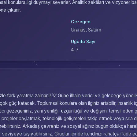
 konulara ilgi duymayı severler. Analitik zekâları ve vizyoner bak
öne çıkarır.
Gezegen
Uranüs, Satürn
Uğurlu Sayı
4, 7
nizle fark yaratma zamanı! 💡 Güne ilham verici ve geleceğe yönelik
güç katacak. Toplumsal konulara olan ilginiz artabilir, insanlık içi
netici gezegeniniz, yani yeniliği, özgünlüğü ve değişimi temsil ede
eni projeler başlatmak, teknolojik gelişmeleri takip etmek veya sıra 
ebilirsiniz. Arkadaş çevreniz ve sosyal ağınız bugün oldukça hareketli
ir seviyeye taşıyabilirsiniz. Gruplar içinde kendinizi rahatça ifade