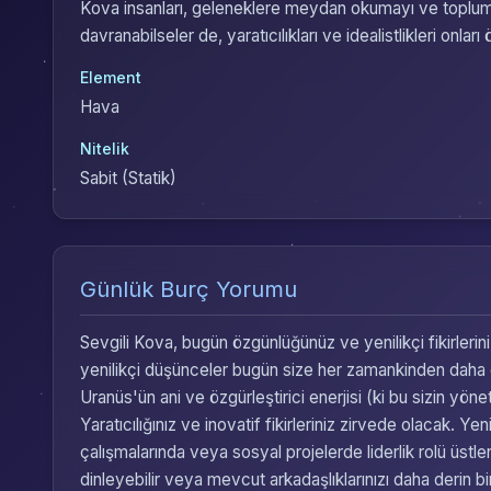
Kova insanları, geleneklere meydan okumayı ve toplumsal
davranabilseler de, yaratıcılıkları ve idealistlikleri onları 
Element
Hava
Nitelik
Sabit (Statik)
Günlük Burç Yorumu
Sevgili Kova, bugün özgünlüğünüz ve yenilikçi fikirleri
yenilikçi düşünceler bugün size her zamankinden daha çok 
Uranüs'ün ani ve özgürleştirici enerjisi (ki bu sizin yö
Yaratıcılığınız ve inovatif fikirleriniz zirvede olacak. Y
çalışmalarında veya sosyal projelerde liderlik rolü üstlen
dinleyebilir veya mevcut arkadaşlıklarınızı daha derin b