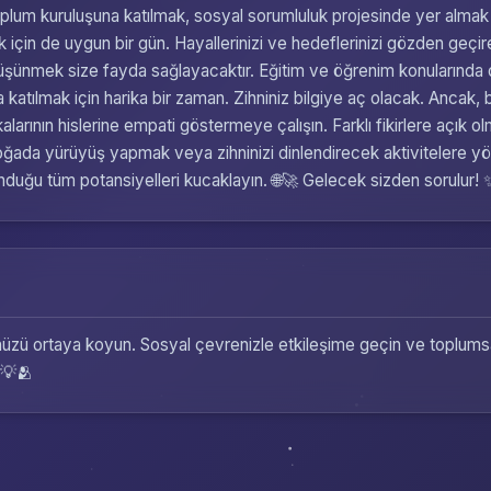
ivil toplum kuruluşuna katılmak, sosyal sorumluluk projesinde yer a
çin de uygun bir gün. Hayallerinizi ve hedeflerinizi gözden geçirebil
şünmek size fayda sağlayacaktır. Eğitim ve öğrenim konularında da k
 katılmak için harika bir zaman. Zihniniz bilgiye aç olacak. Ancak, b
ının hislerine empati göstermeye çalışın. Farklı fikirlere açık olma
doğada yürüyüş yapmak veya zihninizi dinlendirecek aktivitelere y
sunduğu tüm potansiyelleri kucaklayın. 🌐🚀 Gelecek sizden sorulur! 
ğünüzü ortaya koyun. Sosyal çevrenizle etkileşime geçin ve toplums
 💡🫂