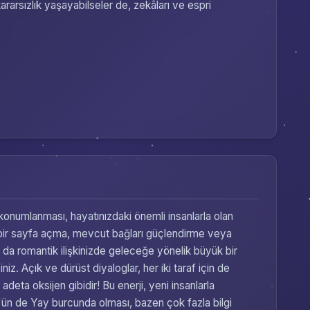
kararsızlık yaşayabilseler de, zekâları ve espri
a konumlanması, hayatınızdaki önemli insanlarla olan
 yeni bir sayfa açma, mevcut bağları güçlendirme veya
ya da romantik ilişkinizde geleceğe yönelik büyük bir
niz. Açık ve dürüst diyaloglar, her iki taraf için de
 adeta oksijen gibidir! Bu enerji, yeni insanlarla
r'ün de Yay burcunda olması, bazen çok fazla bilgi