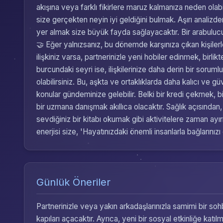
akışına veya farklı fikirlere maruz kalmanıza neden olabil
size gerçekten neyin iyi geldiğini bulmak. Aşırı analizd
yer almak size büyük fayda sağlayacaktır. Bir arabulucu
🤝 Eğer yalnızsanız, bu dönemde karşınıza çıkan kişilerle
ilişkiniz varsa, partnerinizle yeni hobiler edinmek, birli
burcundaki seyri ise, ilişkilerinize daha derin bir soruml
olabilirsiniz. Bu, aşkta ve ortaklıklarda daha kalıcı ve gü
konular gündeminize gelebilir. Belki bir kredi çekmek, b
bir uzmana danışmak akıllıca olacaktır. Sağlık açısından,
sevdiğiniz bir kitabı okumak gibi aktivitelere zaman a
enerjisi size, 'Hayatınızdaki önemli insanlarla bağlarınızı
Günlük Öneriler
Partnerinizle veya yakın arkadaşlarınızla samimi bir sohb
kapıları açacaktır. Ayrıca, yeni bir sosyal etkinliğe katıl