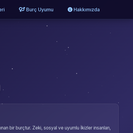
ri
Burç Uyumu
Hakkımızda
nan bir burçtur. Zeki, sosyal ve uyumlu İkizler insanları,