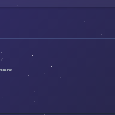
ir
onumuna