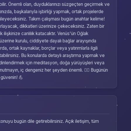
ırabilir. Önemli olan, duyduklarınızı süzgeçten geçirmek ve
nızda, başkalarıyla işbirliği yapmak, ortak projelerde
kileyeceksiniz. Takım çalışması bugün anahtar kelime!
arlayacak, dikkatleri üzerinize çekeceksiniz. Zaten bir
 ilişkinize canlılık katacaktır. Venüs'ün Oğlak
r üzerine kurulu, ciddiyete dayalı bağlar arayışında
da, ortak kaynaklar, borçlar veya yatırımlarla ilgili
atabilirsiniz. Bu konularda detaylı araştırma yapmak ve
nizi dinlendirmek için meditasyon, doğa yürüyüşleri veya
nutmayın, iç dengeniz her şeyden önemli. 🧘‍♀️ Bugünün
e güvenin! 💪
onuyu bugün dile getirebilirsiniz. Açık iletişim, tüm