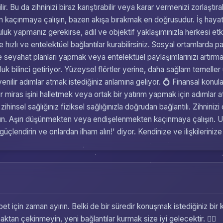
ir. Bu da zihninizi biraz karıştırabilir veya karar vermenizi zorlaşt
en kaçınmaya çalışın, bazen akışa bırakmak en doğrusudur. İş hayatı
luk yapmanız gerekirse, adil ve objektif yaklaşımınızla herkesi et
 hızlı ve entelektüel bağlantılar kurabilirsiniz. Sosyal ortamlarda p
kte seyahat planları yapmak veya entelektüel paylaşımlarınızı artırmak
uluk bilinci getiriyor. Yüzeysel flörtler yerine, daha sağlam temelle
venilir adımlar atmak istediğiniz anlamına geliyor. 💍 Finansal konular
ir miras işini halletmek veya ortak bir yatırım yapmak için adımlar 
 zihinsel sağlığınız fiziksel sağlığınızla doğrudan bağlantılı. Zihni
yırın. Aşırı düşünmekten veya endişelenmekten kaçınmaya çalışın. U
 güçlendirin ve onlardan ilham alın!' diyor. Kendinize ve ilişkileriniz
et için zaman ayırın. Belki de bir süredir konuşmak istediğiniz bir k
maktan çekinmeyin, yeni bağlantılar kurmak size iyi gelecektir. 👯‍♀️