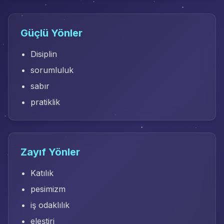
Güçlü Yönler
Disiplin
sorumluluk
sabır
pratiklik
Zayıf Yönler
Katılık
pesimizm
iş odaklılık
eleştiri