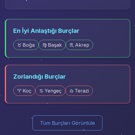
En İyi Anlaştığı Burçlar
♉
Boğa
♍
Başak
♏
Akrep
Zorlandığı Burçlar
♈
Koç
♋
Yengeç
♎
Terazi
Tüm Burçları Görüntüle