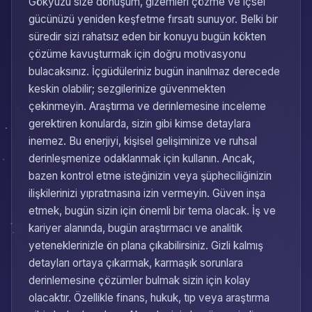
Gökyüzü size dönüşüm, gizemleri çözme ve içsel
gücünüzü yeniden keşfetme fırsatı sunuyor. Belki bir
süredir sizi rahatsız eden bir konuyu bugün kökten
çözüme kavuşturmak için doğru motivasyonu
bulacaksınız. İçgüdüleriniz bugün inanılmaz derecede
keskin olabilir; sezgilerinize güvenmekten
çekinmeyin. Araştırma ve derinlemesine inceleme
gerektiren konularda, sizin gibi kimse detaylara
inemez. Bu enerjiyi, kişisel gelişiminize ve ruhsal
derinleşmenize odaklanmak için kullanın. Ancak,
bazen kontrol etme isteğinizin veya şüpheciliğinizin
ilişkilerinizi yıpratmasına izin vermeyin. Güven inşa
etmek, bugün sizin için önemli bir tema olacak. İş ve
kariyer alanında, bugün araştırmacı ve analitik
yeteneklerinizle ön plana çıkabilirsiniz. Gizli kalmış
detayları ortaya çıkarmak, karmaşık sorunlara
derinlemesine çözümler bulmak sizin için kolay
olacaktır. Özellikle finans, hukuk, tıp veya araştırma