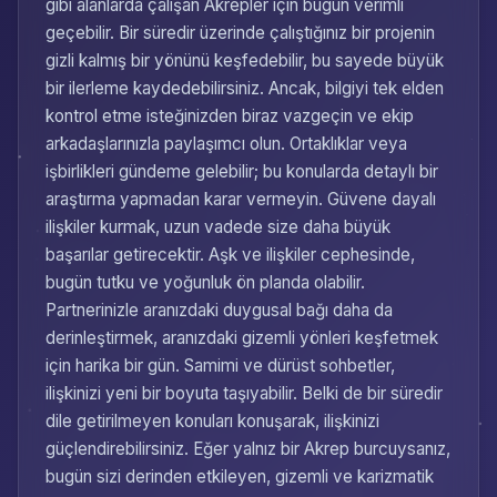
gibi alanlarda çalışan Akrepler için bugün verimli
geçebilir. Bir süredir üzerinde çalıştığınız bir projenin
gizli kalmış bir yönünü keşfedebilir, bu sayede büyük
bir ilerleme kaydedebilirsiniz. Ancak, bilgiyi tek elden
kontrol etme isteğinizden biraz vazgeçin ve ekip
arkadaşlarınızla paylaşımcı olun. Ortaklıklar veya
işbirlikleri gündeme gelebilir; bu konularda detaylı bir
araştırma yapmadan karar vermeyin. Güvene dayalı
ilişkiler kurmak, uzun vadede size daha büyük
başarılar getirecektir. Aşk ve ilişkiler cephesinde,
bugün tutku ve yoğunluk ön planda olabilir.
Partnerinizle aranızdaki duygusal bağı daha da
derinleştirmek, aranızdaki gizemli yönleri keşfetmek
için harika bir gün. Samimi ve dürüst sohbetler,
ilişkinizi yeni bir boyuta taşıyabilir. Belki de bir süredir
dile getirilmeyen konuları konuşarak, ilişkinizi
güçlendirebilirsiniz. Eğer yalnız bir Akrep burcuysanız,
bugün sizi derinden etkileyen, gizemli ve karizmatik