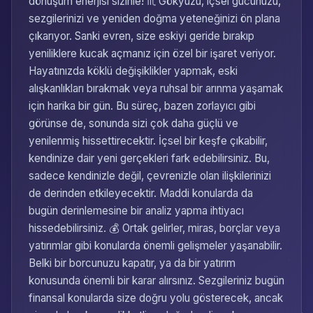
dönüşüm enerjisi sizinle! ♏ Gökyüzü, içsel gücünüzü,
sezgilerinizi ve yeniden doğma yeteneğinizi ön plana
çıkarıyor. Sanki evren, size eskiyi geride bırakıp
yeniliklere kucak açmanız için özel bir işaret veriyor.
Hayatınızda köklü değişiklikler yapmak, eski
alışkanlıkları bırakmak veya ruhsal bir arınma yaşamak
için harika bir gün. Bu süreç, bazen zorlayıcı gibi
görünse de, sonunda sizi çok daha güçlü ve
yenilenmiş hissettirecektir. İçsel bir keşfe çıkabilir,
kendinize dair yeni gerçekleri fark edebilirsiniz. Bu,
sadece kendinizle değil, çevrenizle olan ilişkilerinizi
de derinden etkileyecektir. Maddi konularda da
bugün derinlemesine bir analiz yapma ihtiyacı
hissedebilirsiniz. 💰 Ortak gelirler, miras, borçlar veya
yatırımlar gibi konularda önemli gelişmeler yaşanabilir.
Belki bir borcunuzu kapatır, ya da bir yatırım
konusunda önemli bir karar alırsınız. Sezgileriniz bugün
finansal konularda size doğru yolu gösterecek, ancak