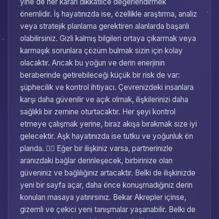
yine de her kararı dikkatlice değerlendirmek
önemlidir. İş hayatınızda ise, özellikle araştırma, analiz
veya stratejik planlama gerektiren alanlarda başarılı
olabilirsiniz. Gizli kalmış bilgileri ortaya çıkarmak veya
karmaşık sorunlara çözüm bulmak sizin için kolay
olacaktır. Ancak bu yoğun ve derin enerjinin
beraberinde getirebileceği küçük bir risk de var:
şüphecilik ve kontrol ihtiyacı. Çevrenizdeki insanlara
karşı daha güvenilir ve açık olmak, ilişkilerinizi daha
sağlıklı bir zemine oturtacaktır. Her şeyi kontrol
etmeye çalışmak yerine, biraz akışa bırakmak size iyi
gelecektir. Aşk hayatınızda ise tutku ve yoğunluk ön
planda. ❤️‍🔥 Eğer bir ilişkiniz varsa, partnerinizle
aranızdaki bağlar derinleşecek, birbirinize olan
güveniniz ve bağlılığınız artacaktır. Belki de ilişkinizde
yeni bir sayfa açar, daha önce konuşmadığınız derin
konuları masaya yatırırsınız. Bekar Akrepler içinse,
gizemli ve çekici yeni tanışmalar yaşanabilir. Belki de